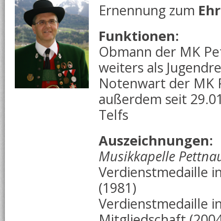
Ernennung zum
Eh
Funktionen:
Obmann der MK Pett
weiters als Jugendr
Notenwart der MK P
außerdem seit 29.0
Telfs
Auszeichnungen:
Musikkapelle Pettna
Verdienstmedaille i
(1981)
Verdienstmedaille in
Mitgliedschaft (2004