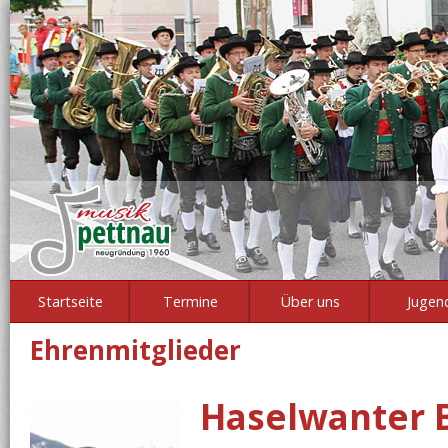
Startseite
Termine
Über uns
Jugen
Ehrenmitglieder
Haselwanter 