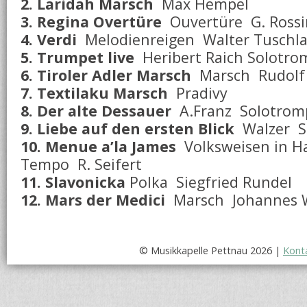
2. Laridah Marsch
Max Hempel
3. Regina Overtüre
Ouvertüre G. Rossi
4. Verdi
Melodienreigen Walter Tuschl
5. Trumpet live
Heribert Raich Solotrom
6. Tiroler Adler Marsch
Marsch Rudolf 
7. Textilaku Marsch
Pradivy
8. Der alte Dessauer
A.Franz Solotrompe
9. Liebe auf den ersten Blick
Walzer S
10. Menue a’la James
Volksweisen in H
Tempo R. Seifert
11. Slavonicka
Polka Siegfried Rundel
12. Mars der Medici
Marsch Johannes W
© Musikkapelle Pettnau 2026 |
Kont