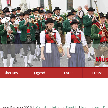
Über uns
Jugend
Fotos
Presse
apelle Pettnau 2026 |
Kontakt
|
Interner Bereich
|
Impressum
|
Da