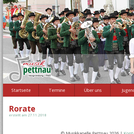
Startseite
Termine
Über uns
Jugen
Rorate
erstellt am 27.11.2018
© Musikkapelle Pettnau 2026 |
Kont