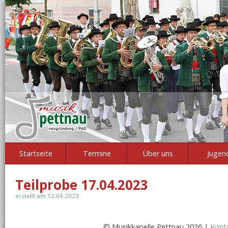
Startseite
Termine
Über uns
Jugen
Teilprobe 17.04.2023
erstellt am 12.04.2023
© Musikkapelle Pettnau 2026 |
Kont