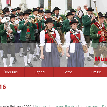
Über uns
Jugend
Fotos
Presse
16
apelle Pettnau 2026 |
Kontakt
|
Interner Bereich
|
Impressum
|
Da