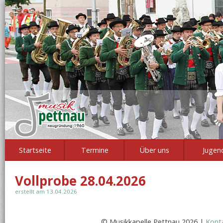
Startseite
Termine
Über uns
Jugen
Vollprobe 28.04.2026
erstellt am 13.04.2026
© Musikkapelle Pettnau 2026 |
Kont